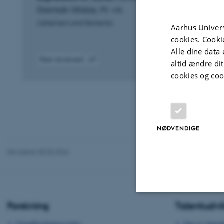
Gorniak-Walas, M. +4.
Alzheimer's and Dementia
Aarhus Univers
cookies. Cooki
Alle dine data 
Peer-reviewed
altid ændre di
Digital
cookies og coo
version
attached
NØDVENDIGE
Revideret 05.05.2026
Forskning
Talentudvi
Nødvendige
Grundforskningscentre
Søg et stipen