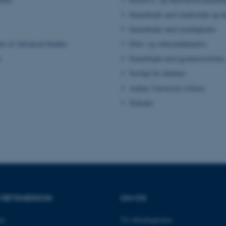
Samarbejde med studerende og ka
Samarbejde med myndigheder
es hjælper med at gøre hjemmesiden brugbar ved at aktiv
nktioner som navigation mm. Hjemmesiden kan ikke funge
ute of Advanced Studies
Efter- og videreuddannelse
n
Samarbejde med gymnasieskolen
Særligt for alumner
Aarhus University Library
Udbyder / Domæne
Udløb
Beskrivelse
Nyheder
30
Denne cookie sættes af
TYPO3 Association
minutter
TYPO3, og bruges til at 
.au.dk
session, når en backend-
TYPO3 eller Frontend.
30
Dette cookienavn er fo
Typo3 Association
minutter
webindholdsstyringssyst
.au.dk
som en brugersessionside
muligt at gemme bruger
tilfælde er det muligvis
kan indstilles ved defau
dette kan forhindres af 
R RETSMEDICIN
OM OS
de fleste tilfælde er det in
ødelagt i slutningen af 
indeholder en tilfældig id
specifikke brugerdata.
et
Til offentligheden