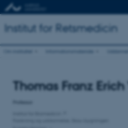
Institut for Retsmedicin
Om instituttet
Informationsmateriale
Uddannels
Thomas Franz Erich
Titel
Primær tilknytning
Professor
Institut for Biomedicin
Forskning og uddannelse, Skou-bygningen