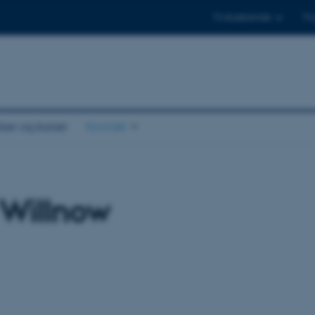
Til studerende
Til
er og kurser
Kontakt
 Willnow