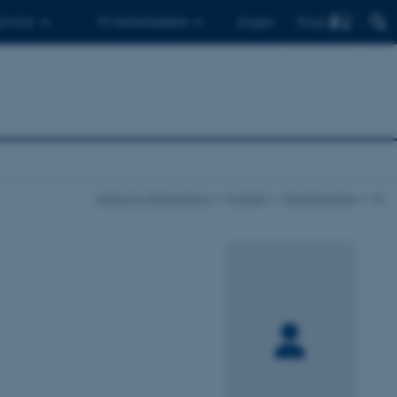
Find
 ph.d.er
Til medarbejdere
English
Institut for Retsmedicin
Kontakt
Medarbejdere
vis