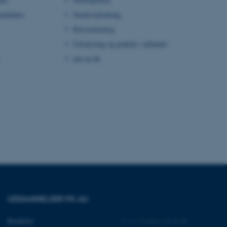
ndidater
Studievejledning
Kursuskatalog
ere nogle
rer uden disse
Udveksling og praktik i udlandet
mit.au.dk
 vores CMS-udbyder,
identificere en backend-
bruger er logget ind i
rbundet med Typo3-
emet. Det bruges generelt
ntifikator for at gøre det
præferencer, men i mange
 ikke nødvendigt, da det
lt af platformen, skønt
webstedsadministratorer. I
UDDANNELSER PÅ AU
dstillet til at blive
en browsersession. Det
entifikator i stedet for
Bachelor
©
—
Cookies på au.dk