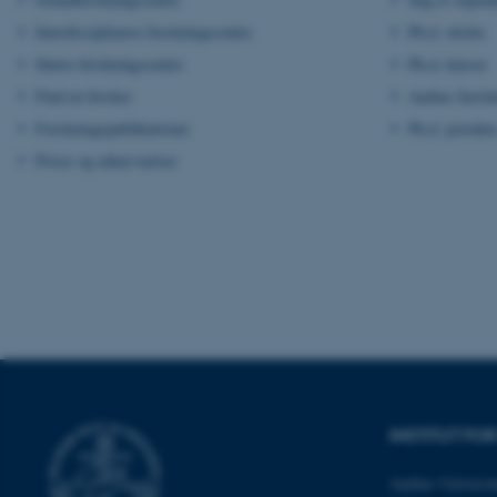
Interdisciplinære forskningscentre
Ph.d.-skoler
Større forskningscentre
Ph.d.-kurser
Nødvendige cooki
grundlæggende fu
Find en forsker
Aarhus Instit
cookies.
Forskningspublikationer
Ph.d.-portale
Priser og udnævnelser
Navn
be_typo_user
fe_typo_user
INSTITUT FO
Aarhus Universit