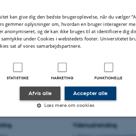
Ovesen, P. +11.
Schmidt
Glia
Nature Co
itet kan give dig den bedste brugeroplevelse, når du vælger ”A
es gemmer oplysninger om, hvordan en bruger interagerer med
er anonymiseret, og de kan ikke bruges til at identificere dig d
Peer-reviewed
Peer-rev
t samtykke under Cookies i webstedets footer. Universitetet br
Digital
kies sat af vores samarbejdspartnere.
version
attached
STATISTISKE
MARKETING
FUNKTIONELLE
Afvis alle
Accepter alle
Læs mere om cookies
kling
Videnudveksling
Statistiske
Marketing
Funktionelle
dium
Erhvervs- og innovationssamarbe