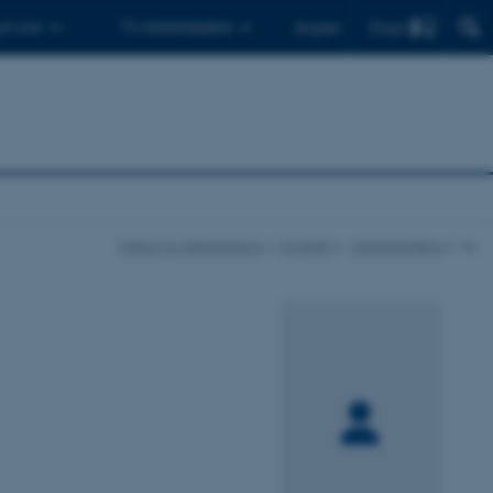
Find
 ph.d.er
Til medarbejdere
English
Institut for Retsmedicin
Kontakt
Medarbejdere
vis