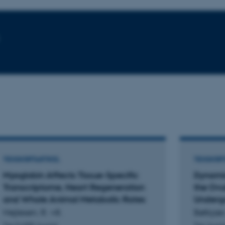
TIDSSKRIFTARTIKEL
TIDSSKRIF
Myoglobin Affects Tissue-Specific
Dynamic
Transcriptome, Heart Regeneration
the Ovu
and Whole Animal Metabolic Rates
Undergo
Hejlesen, R. +8.
Bøtkjær,