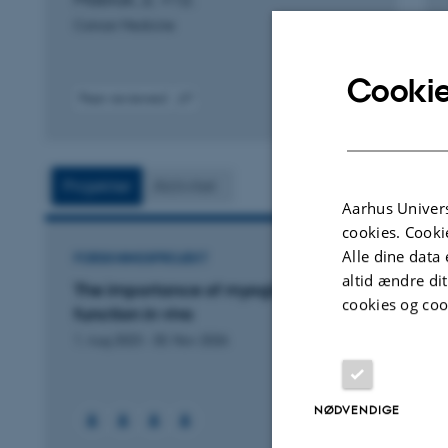
Cancer Medicine
Cookie
Peer-reviewed
Digital
version
attached
Projekter
Aktivitet
Aarhus Univers
cookies. Cooki
Alle dine data 
FORSKNINGSPROJEKT
altid ændre di
The importance of myoglobin for mitochondria
cookies og coo
function in vivo
1. Aug 2023
-
30. Nov 2026
NØDVENDIGE