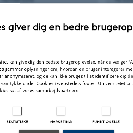
The FASEB Journal
The Journa
metaboli
s giver dig en bedre brugerop
Peer-reviewed
Peer-rev
Digital
version
attached
itet kan give dig den bedste brugeroplevelse, når du vælger ”A
es gemmer oplysninger om, hvordan en bruger interagerer med
er anonymiseret, og de kan ikke bruges til at identificere dig d
FORSKNINGSPROJEKT
t samtykke under Cookies i webstedets footer. Universitetet br
l
Assessing the role of myoglobin in sulfide
kies sat af vores samarbejdspartnere.
signaling by means of genetically modified
zebrafish
1. Aug 2020
-
30. Jun 2025
STATISTISKE
MARKETING
FUNKTIONELLE