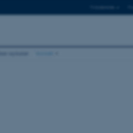
Til studerende
Til
er og kurser
Kontakt