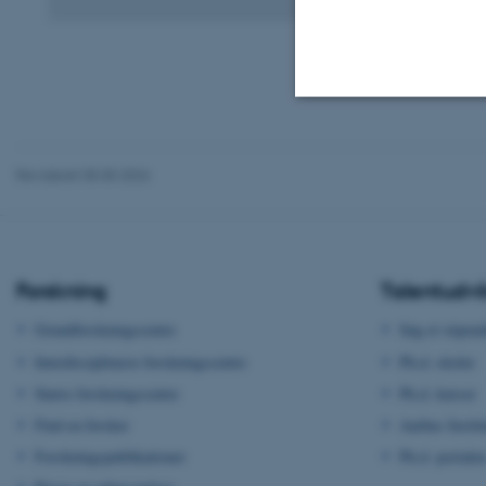
Nødvendige
Revideret 05.05.2026
Nødvendige cooki
grundlæggende fu
cookies.
Forskning
Talentudvi
Grundforskningscentre
Søg et stipen
Interdisciplinære forskningscentre
Ph.d.-skoler
Navn
Større forskningscentre
Ph.d.-kurser
be_typo_user
Find en forsker
Aarhus Instit
Forskningspublikationer
Ph.d.-portale
fe_typo_user