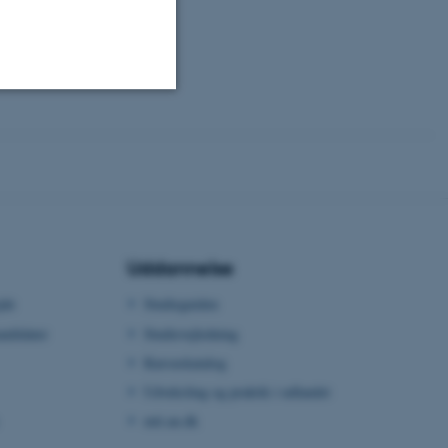
Uklassificerede
ere nogle
rer uden disse
Uddannelse
jde
Studieguiden
ndidater
Studievejledning
Kursuskatalog
 vores CMS-udbyder,
identificere en backend-
Udveksling og praktik i udlandet
bruger er logget ind i
mit.au.dk
rbundet med Typo3-