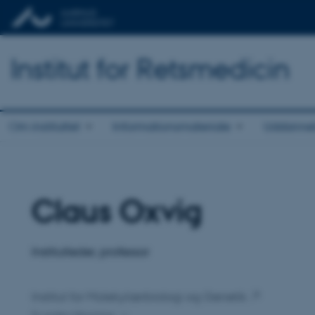
Institut for Retsmedicin
Om instituttet
Informationsmateriale
Uddannels
Claus Oxvig
Titel
Primær tilknytning
Institutleder, professor
Institut for Molekylærbiologi og Genetik