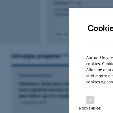
Nielsen, T. +3.
Acta Paediatrica, International Journal 
Paediatrics
Cookie
Peer-reviewed
Digital
version
attached
Udvalgte projekter
Flere
Aarhus Univers
cookies. Cooki
Alle dine data 
altid ændre di
FORSKNINGSPROJEKT
cookies og coo
Obstetrics: Early term caesarean section
and cognitive function in childhood – A 7
year follow-up of a randomized trial
1. September 2017
NØDVENDIGE