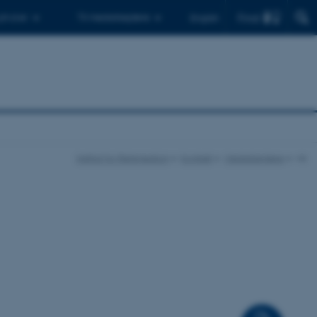
Find
 ph.d.er
Til medarbejdere
English
Institut for Retsmedicin
Kontakt
Medarbejdere
vis