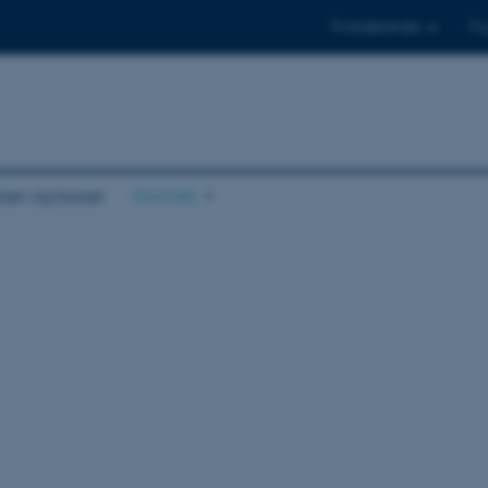
Til studerende
Til
er og kurser
Kontakt