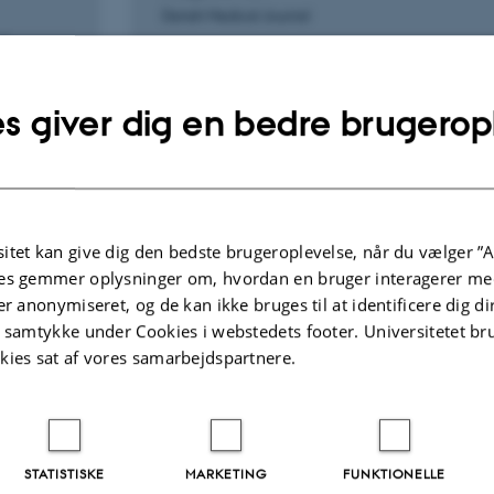
Danish Medical Journal
of
s giver dig en bedre brugerop
Peer-reviewed
Digital
version
attached
itet kan give dig den bedste brugeroplevelse, når du vælger ”A
es gemmer oplysninger om, hvordan en bruger interagerer med
er anonymiseret, og de kan ikke bruges til at identificere dig d
t samtykke under Cookies i webstedets footer. Universitetet br
FORSKNINGSPROJEKT
kies sat af vores samarbejdspartnere.
Obstetrics: Early term caesarean section
and paediatric health care utilization: RCT
follow-up
1. Jun 2013
-
1. May 2020
STATISTISKE
MARKETING
FUNKTIONELLE