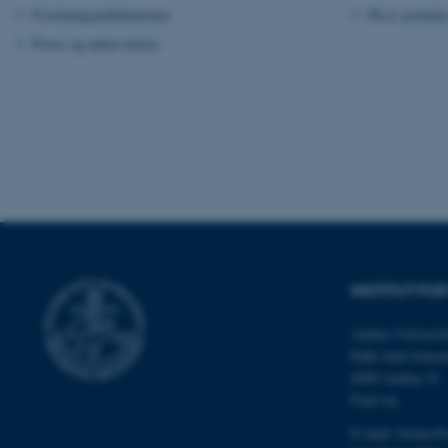
Forskningspublikationer
Ph.d.-portale
fe_typo_user
Priser og udnævnelser
ASP.NET_SessionId
JSESSIONID
INSTITUT FO
ARRAffinity
Aarhus Universit
Palle Juul-Jense
8200 Aarhus N
esctx
Find vej
fpc
E-mail:
forens@