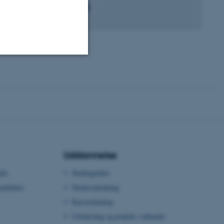
Uklassificerede
ere nogle
rer uden disse
Uddannelse
jde
Studieguiden
ndidater
Studievejledning
 vores CMS-udbyder,
Kursuskatalog
identificere en backend-
bruger er logget ind i
Udveksling og praktik i udlandet