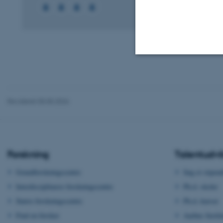
Nødvendige
Revideret 05.05.2026
Nødvendige cooki
grundlæggende fu
cookies.
Forskning
Talentudvi
Grundforskningscentre
Søg et stipen
Navn
Interdisciplinære forskningscentre
Ph.d.-skoler
be_typo_user
Større forskningscentre
Ph.d.-kurser
Find en forsker
Aarhus Instit