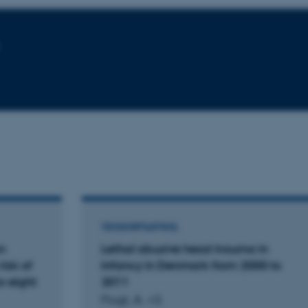
TIDSSKRIFTARTIKEL
n
Lethal abusive head trauma in
risk of
infancy in Denmark from 2000 to
o eight
2011
Flugt, A. +3.